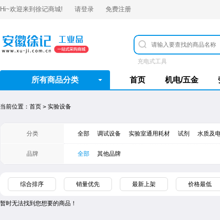
Hi~欢迎来到
徐记商城
!
请登录
免费注册
充电式工具
所有商品分类
首页
机电/五金
当前位置：
首页
实验设备
>
分类
全部
调试设备
实验室通用耗材
试剂
水质及
品牌
全部
其他品牌
综合排序
销量优先
最新上架
价格最低
暂时无法找到您想要的商品！